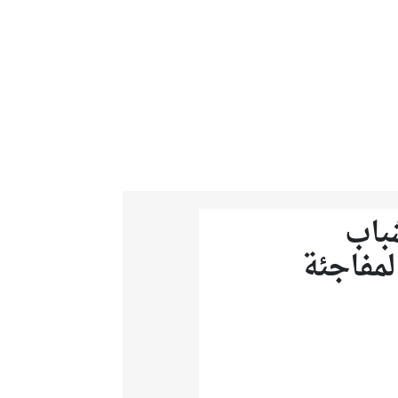
شباب
لمفاجئة