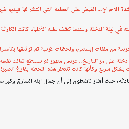
 الاحراج... القبض على المعلمة التي انتشر لها فيديو غير
 في ليلة الدخلة وعندما كشف عليه الأطباء كانت الكارثة ا
بية من ملفات إبستين، ولحظات غريبة تم توثيقها بكاميرا 
 دخلة على مر التاريخ.. عريس متهور لم يستطع تمالك نفس
 بشكل سريع وكأنها كانت تنتظر هذه اللحظة بفارغ الصبر!
ډثة، حيث أشار ناشطون إلى أن جمال ابنة السارق وكبر سن ا