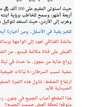
وهرب إلى الأردن، حيث استعد لتوكيل مح
للخبر بقية في الأسفل.. ومن أخبارنا أيضا
عائشة القذافي تعود إلى الواجهة برسالة
القبض على فتاة مكالمة فيديو.. من ال
زواج شابة من عجوز.. ما حدث في ليلة 
عشبة تسبب السرطان: 6 نباتات طبيعية تصنفها الوكالة الدولية كمسرطنات
ارتفاع الضغط: تناول هذه الثمرة الصفر
الصيدلية للأبد
هذا المقطع أصاب الجميع في جنون.. ر
متوقع! لحظة العض صدمت الجميع!!