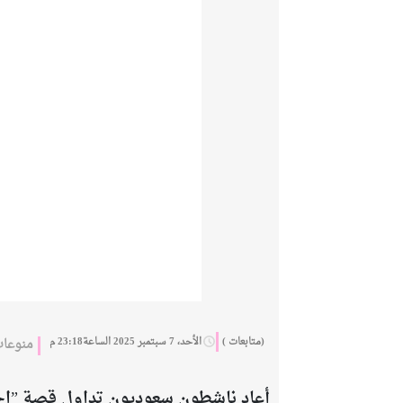
(متابعات )
الأحد، 7 سبتمبر 2025 الساعة23:18 م
منوعا
أعاد ناشطون سعوديون تداول قصة ”احت