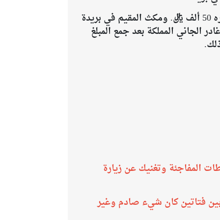
حيث استولى المقيم على 200 ألف ريال من المواطنين بعد أن وعدهم بالزواج من ابنته مقابل مهر قدره 50 ألف ريال. ومكث المقيم في بريدة
ة قبل عقد الڼكاح. وغادر الجاني المملكة بعد جمع المبلغ
لك.
طات المفاجئة وتغنيك عن زيارة
بين فتاتين كان شيء صادم وغير