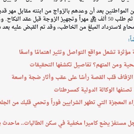
أربعة أشهر، وسمح للخاطب برؤية ابنته ثم طلب 50 ألف ريال مهراً وتجهيز الزوج
امٍ لاسترداد المبلغ من الخاطب، وقد تم القبض عليه بعد ذ
ً:
 مؤثرة تشعل مواقع التواصل وتثير اهتمامًا واسعًا
ضحية ومن المتهم؟ تفاصيل تكشفها التحقيقات
الزفاف قلب القصة رأسًا على عقب وأثار ضجة واسعة
اء المعجزة التي تطهر الشرايين فوراً وتحمي قلبك من الجل
جل مستفز يضع كاميرا مخفية في سكن الطالبات.. ماحدث 