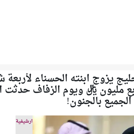
ليج يزوج ابنته الحسناء لأربعة 
 مليون ريال ويوم الزفاف حدثت ا
الجميع بالجنون!
ارشيفية