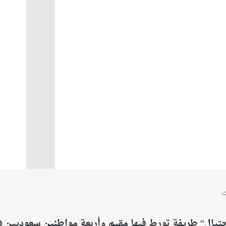
ت
يال“ طريفة تورط فيها مقيم وأربعة مواطنين سعوديين في