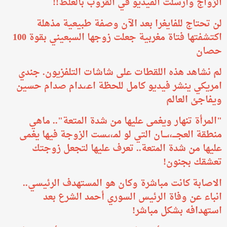
الزواج وأرسلت الفيديو في القروب بالغلط!!
لن تحتاج للفايغرا بعد الآن وصفة طبيعية مذهلة
اكتشفتها فتاة مغربية جعلت زوجها السبعيني بقوة 100
حصان
لم نشاهد هذه اللقطات على شاشات التلفزيون. جندي
امريكي ينشر فيديو كامل للحظة اعـ،ـدام صدام حسين
ويفاجئ العالم
​"المرأة تنهار ويغمى عليها من شدة المتعة".. ماهي
منطقة العجــــ،،ــــان التي لو لمـ،،ـست الزوجة فيها يغمى
عليها من شدة المتعة.. تعرف عليها لتجعل زوجتك
تعشقك بجنون!
الاصابة كانت مباشرة وكان هو المستهدف الرئيسي..
انباء عن وفاة الرئيس السوري أحمد الشرع بعد
استهدافه بشكل مباشر!