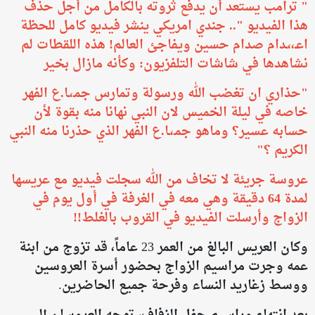
" ترامب يستعد أن يدفع ثروته بالكامل من أجل حذف
هذا الفيديو ".. جندي امريكي ينشر فيديو كامل للحظة
اعـ،،ـدام صدام حسين ويفاجئ العالم! هذه اللقطات لم
نشاهدها في شاشات التلفزيون: وكأنه مازال بخير
​"حذاري ان تغضب الله ورسولة وتمارس جمـ،ـا.ع الفهر
خاصه في ليلة الخميس لان النبي نهانا منه بقوة لأن
حسابه عسير؟ وماهو جمـ،ـا.ع الفهر الذي حذرنا منه النبي
الكريم ؟"
عروسة جريئة لا تخاف من الله سجلت فيديو مع عريسها
لمدة 64 دقيقة وهي معه في الغرفة في أول يوم في
الزواج وأرسلت الفيديو في القروب بالغلط!!
وكان العريس البالغ من العمر 23 عاماً، قد تزوج من ابنة
عمه وجرت مراسيم الزواج بحضور أسرة العروسين
ووسط زغاريد النساء وفرحة جميع الحاضرين.