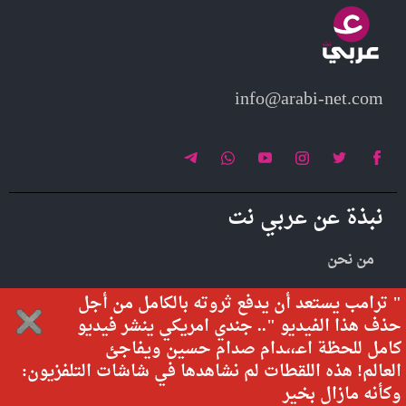
info@arabi-net.com
نبذة عن عربي نت
من نحن
تواصل معنا
" ترامب يستعد أن يدفع ثروته بالكامل من أجل
حذف هذا الفيديو ".. جندي امريكي ينشر فيديو
كامل للحظة اعـ،،ـدام صدام حسين ويفاجئ
العالم! هذه اللقطات لم نشاهدها في شاشات التلفزيون:
جميع الحقوق محفوظة لموقع عربي نت © 2026
وكأنه مازال بخير