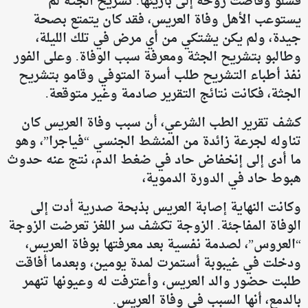
فشلو وفاضت روحه إلى باريئها. تشريح الجثة لم
يستوعب الأهل وفاة العريس، فقد كان يتمتع بصحة
جيدة، ولم يكن يشتكي من أي مرض في تلك الليلة،
وطالبو بتشريح الجثة ومعرفة سبب الوفاة. وعلى الفور
نفذ أطباء التشريح طلب أسرة المتوفي وقامو بتشريح
الجثة، فكانت نتائج التقرير صادمة وغير متوقعة.
كشف تقرير الطب الشرعي، أن سبب وفاة العريس كان
تناوله لجرعة زائدة من المنشط الجنسي “فياجرا”، وهو
ما أدى إلى إنخفاض حاد في ضغط الدم، نتج عنه حدوث
هبوط حاد في الدورة الدموية،
وكانت النهاية إصابة العريس بذبحة صدرية أدت إلى
الوفاة المفاجئة. الزوجة تكشف سر اللغز تعرضت الزوجة
“العروس”، لصدمة نفسية بعد معرفتها بوفاة العريس،
ودخلت في غيبوبة أستمرت لمدة يومين، وبعدما أفاقت
طلبت حضور والد العريس، وأعترفت له وعيونها تنهمر
بالدمع، أنها السبب في وفاة العريس.