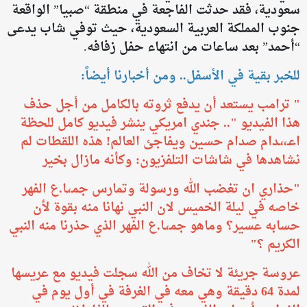
سعودية، فقد حدثت الفاجعة في منطقة “صبيا” الواقعة
جنوب المملكة العربية السعودية، حيث توفي شاب يدعى
“أحمد” بعد ساعات من انتهاء حفل زفافه.
للخبر بقية في الأسفل.. ومن أخبارنا أيضاً:
" ترامب يستعد أن يدفع ثروته بالكامل من أجل حذف
هذا الفيديو ".. جندي امريكي ينشر فيديو كامل للحظة
اعـ،،ـدام صدام حسين ويفاجئ العالم! هذه اللقطات لم
نشاهدها في شاشات التلفزيون: وكأنه مازال بخير
​"حذاري ان تغضب الله ورسولة وتمارس جمـ،ـا.ع الفهر
خاصه في ليلة الخميس لان النبي نهانا منه بقوة لأن
حسابه عسير؟ وماهو جمـ،ـا.ع الفهر الذي حذرنا منه النبي
الكريم ؟"
عروسة جريئة لا تخاف من الله سجلت فيديو مع عريسها
لمدة 64 دقيقة وهي معه في الغرفة في أول يوم في