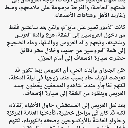
بعد انتهاء مراسيم حفل الزفاف، توجه العروسان إلى
شقتهم الخاصة، والفرحة مرسومة على ملامحهم، وسط
زغاريد الأهل وهتافات الأصدقاء.
كانت الأمور تسير على مايرام، ولكن بعد ساعتين فقط
من دخول العروسين إلى الشقة، هرع والدة العريس
وشقيقه، وتبعهم والد العروس ووالدتها، وعاد الضجيج
إلى شقة العروسين من جديد، وخلال عشر دقائق
حضرت سيارة الاسعاف إلى أمام المنزل.
ظن الجيران وأبناء الحي، أن العروس ربما تكون قد
تعرضت لنزيف حاد بسبب عنف زوجها في ليلة الدخلة،
لكنهم تفاجأو عندما شاهدو المسعفين يحملون جسد
العريس وينقلوه من الشقة إلى سيارة الإسعاف.
بعد نقل العريس إلى المستشفى، حاول الأطباء إنقاذه،
لكنه قد كان في مراحل خطيرة، فأدخلها العناية المركزة
وحاولو انعاشة بالأوكسوجين وصعقه بالكهرباء، لكنهم