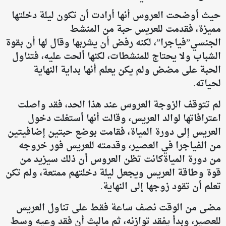
حيث أوضحت العروس أنها أرادت أن تكون ليلة دخلتها
مميزة، فقدمت للعريس حبة من المنشط
الجنسي”فياجرا”، لكنه رفض أن يشربها وقال لها أن بقوة
الشباب ولا يحتاج للمنشطات، لكنها ألحت عليه، فتناول
الحبة على مضض ولم يكن يعلم أنها بداية النهاية
لحياته.
لم تتوقف الزوجة العروس عند هذا الحد، فقد واصلت
اعترافاتها لوالد العريس، وقالت أنها أستغلت دخول
العريس إلى دورة المياة، فقامت بوضع حبتين إضافيتين
من الفياجرا في العصير، وقدمته للعريس فور خروجه
من دورة المياةكانت تظن العروس أن ذلك سيزيد من
قوة وطاقة العريس ويجعل ليلة دخلتهم ممتعة، ولم تكن
تعلم أن تقود زوجها إلى النهاية.
مضى من الوقت نصف ساعة فقط على تناول العريس
للعصير، وبدأ يفقد توازنه، ثم مالبث أن فقد وعيه وسط