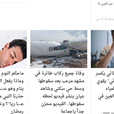
إشارات تحذيرية واضحة عبر العين، 6
اني يكسر
وفاة جميع ركاب طائرة في
ماحكم النوم 
ني" يقوي
مشهد مرعب بعد سقوطها
وماذا يفعل ال
ع المياه
وسط حي سكني وشاهد
ينام وهو عـ،،ـ
لعين في
عيان ينشر فيديو لحظه
حذرنا النبي م
سقوطها.. الفيديو محزن
عـ،،ـا.ريا"؟ 
جداً ياجماعة
رمضان
ر صمته..