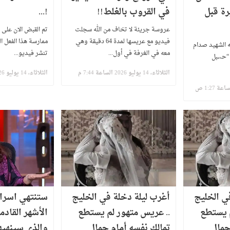
رة قبل
في القروب بالغلط!!
!...
عروسة جريئة لا تخاف من الله سجلت
​تم القبض الان على 
فيديو مع عريسها لمدة 64 دقيقة وهي
ممارسة هذا الفعل ا
ه الشهيد صدام
معه في الغرفة في أول...
تنشر فيديو...
ـ،،ـبل
الثلاثاء، 14 يوليو 2026 الساعة 7:44 م
الثلاثاء، 14 يوليو 2026 الساعة 7:40 م
ي الخليج
أغرب ليلة دخلة في الخليج
ستنتهي اسرا
م يستطع
.. عريس متهور لم يستطع
الأشهر القادم
جمال
تمالك نفسه أمام جمال
والذي سينهيها