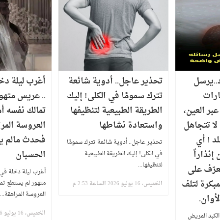
..يرسل
تحذير عاجل.. أدوية شائعة
أغرب ليلة دخ
ارات
تترك سمومًا في الكلى! إليك
.. عريس متهو
بر العين،
الطريقة الطبيعية لتنظيفها
تمالك نفسه أ
لا تتجاهل
واستعادة نشاطها
العروسة المر
د ! أي
فحدث مالم ي
تحذير عاجل.. أدوية شائعة تترك سمومًا
 إنذاراً
الحسبان
في الكلى! إليك الطريقة الطبيعية
لتنظيفها...
تعرّف على
أغرب ليلة دخلة في 
مبكرة لتلف
متهور لم يستطع تما
الخميس، 16 يوليو 2026 الساعة 2:53 م
العروسة المراهقة...
أوان.
الخميس، 16 يوليو 2026 الساعة 2:40 م
الكبد المريض