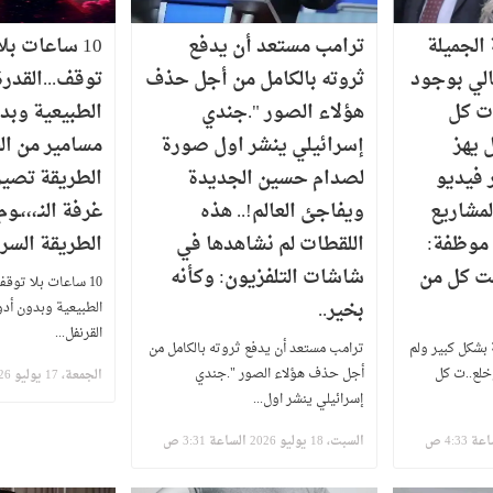
الجميلة
ترامب مستعد أن يدفع
​10 ساعات بلا
الي بوجود
ثروته بالكامل من أجل حذف
توقف...القدرة 
.ت كل
هؤلاء الصور ".جندي
ل يهز
إسرائيلي ينشر اول صورة
مسامير من ال
 فيديو
لصدام حسين الجديدة
الطريقة تصير
لمشاريع
ويفاجئ العالم!.. هذه
غرفة النـ،،،ـ
 موظفة:
اللقطات لم نشاهدها في
الطريقة السري
ت كل من
شاشات التلفزيون: وكأنه
​10 ساعات بلا توقف.
بخير..
القرنفل...
بشكل كبير ولم
ترامب مستعد أن يدفع ثروته بالكامل من
خلع..ت كل
أجل حذف هؤلاء الصور ".جندي
الجمعة، 17 يوليو 2026 الساعة 10:40 ص
إسرائيلي ينشر اول...
السبت، 18 يوليو 2026 الساعة 3:31 ص