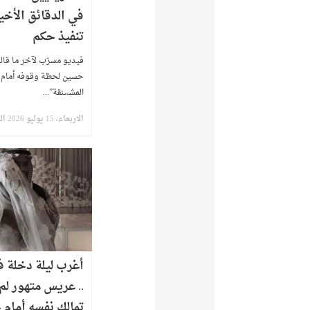
في الدقائق الأخي
تنفيذ حكم
​فيديو مسرّب لآخر ما قال
حسين لحظة وقوفه أمام “ح
المشـ،،ـنقة”...
الاربعاء، 15 يوليو 2026 الساعة 1:27 ص
أغرب ليلة دخلة ف
.. عريس متهور ل
تمالك نفسه أمام 