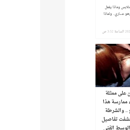
لابس وماذا يفعل
هو عـ،،ـاري.. ولماذا
ن على ممثلة
 ممارسة هذا
 .. والشرطة
كشفت تفاصيل
لوسط الفني