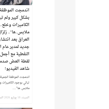
اندمجت الموظفة 
بشكل كبير ولم تب
الكاميرات وخلع.
ملابس..ها".. زلزا
العراق بعد انتشار
جديد لمدير عام ا
النفطية مع أجمل
لقطة العض صدم
شاهد الفيديو!
اندمجت الموظفة الجميلة 
تبالي بوجود الكاميرات و
ملابس..ها".....
السبت، 18 يوليو 2026 الساعة 4:33 ص