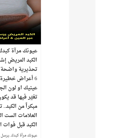
عيونك مرآة كبدك
الكبد المريض إش
تحذيرية واضحة ع
6 أعراض خطيرة 
عينيك او لون الجل
تغيّر فيها قد يكون
مبكراً من الكبد.. 
العلامات الست ال
الكبد قبل فوات ال
عيونك مرآة كبدك..يرسل 