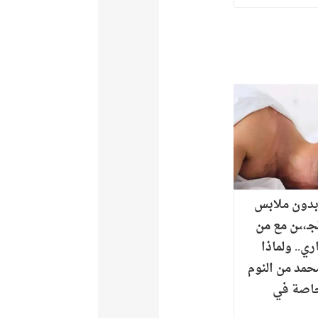
بدون ملابس
جـ،،ـن مع من
اري.. ولماذا
حمد من النوم
وخاصة في