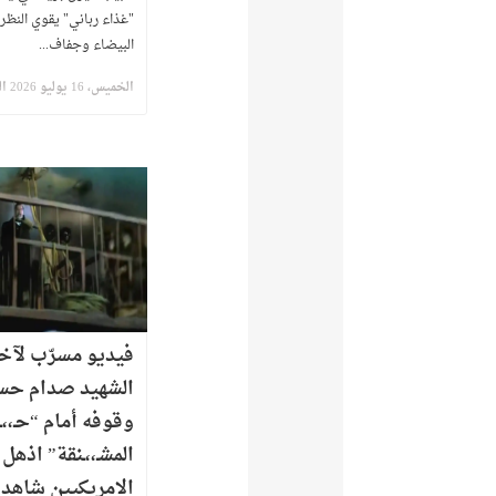
البيضاء وجفاف...
الخميس، 16 يوليو 2026 الساعة 9:43 ص
​فيديو مسرّب لآخر
الشهيد صدام حس
وقوفه أمام “حـ،،ـ
المشـ،،ـنقة” اذهل
الامريكيين شاهد 