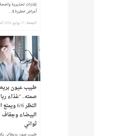
أعراض خطيرة لا...
الجمعة، 17 يوليو 2026 الساعة 10:36 ص
طبيب عيون بريط
صمته.. "غذاء ربا
النظر 6/6 ويمن
البيضاء وجفاف ا
ثواني
طبيب عيون بريطاني يكس