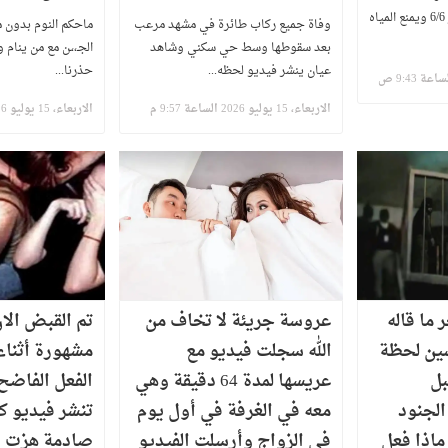
"غذاء رباني" يقوي النظر 6/6 ويمنع المياه
وفاة جميع ركاب طائرة في مشهد مرعب
ماحكم النوم بدون م
بعد سقوطها وسط حي سكني وشاهد
الجـ،،ـن مع من ينام و
عيان ينشر فيديو لحظه...
حذرنا...
الاربعاء، 15 يوليو 2026 الساعة 9:57 م
الاربعاء، 15 يوليو 2026 الساعة 3:52 ص
 ما قاله
عروسة جريئة لا تخاف من
​تم القبض الا
ين لحظة
الله سجلت فيديو مع
مشهورة أثناء
بل
عريسها لمدة 64 دقيقة وهي
الفعل الفاضح
 الجنود
معه في الغرفة في أول يوم
تنشر فيديو 
ماذا فعل
في الزواج وأرسلت الفيديو
صادمة هزت ا