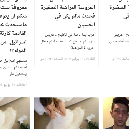
 الصغيرة
العروسة المراهقة الصغيرة
معروفة يستح
في
فحدث مالم يكن في
منكم ان يتوقع
الحسبان
ماسيحدث خلا
القادمة كارثة 
ج .. عريس
أغرب ليلة دخلة في الخليج .. عريس
اسرائيل.. من
سه أمام جمال
متهور لم يستطع تمالك نفسه أمام جمال
العروسة المراهقة...
الدولة؟!
الثلاثاء، 14 يوليو 2026 الساعة 10:04 ص
ستنتهي اسرائيل خلا
أقسم لكم.. والذي س
يستحيل على...
الثلاثاء، 14 يوليو 2026 الساعة 9:02 ص