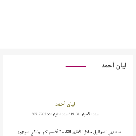
ليان أحمد
ليان أحمد
عدد الأخبار:
19131 /
عدد الزيارات:
50517985
ستنتهي اسرائيل خلال الأشهر القادمة أقسم لكم.. والذي سينهيها