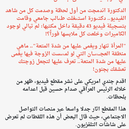
الدكتورة اندمجت من أول لحظة وصدمت كل من شاهد
الفيديو.. دكتـ،ـورة استـ،ـغلت طـ،ـالب جامعي وقامت
بتسجيلة فيديو 43 دقيقة داخل مكتبها: لم تبالي لوجود
الكاميرات وخلعت كل ملابسها فوراً؟!
​"المرأة تنهار ويغمى عليها من شدة المتعة".. ماهي
منطقة العجــــ،،ــــان التي لو لمـ،،ـست الزوجة فيها يغمى
عليها من شدة المتعة.. تعرف عليها لتجعل زوجتك
تعشقك بجنون!
اقدم جندي امريكي على نشر مقطع فيديو، ظهر من
خلاله الرئيس العراقي صدام حسين قبل اعدامه
بلحظات.
هذا المقطع اثار جدلا واسعا عبر منصات التواصل
الاجتماعي، حيث قال البعض أن هذه اللقطات لم تعرض
على شاشات التلفزيون.