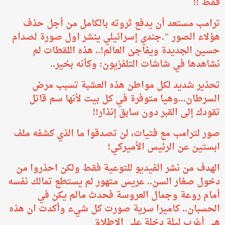
فقط !!
ترامب مستعد أن يدفع ثروته بالكامل من أجل حذف
هؤلاء الصور ".جندي إسرائيلي ينشر اول صورة لصدام
حسين الجديدة ويفاجئ العالم!.. هذه اللقطات لم
نشاهدها في شاشات التلفزيون: وكأنه بخير..
تحذير شديد لكل مواطن هذه العشبة تسبب مرض
السرطان...وهيا متوفرة في كل بيت لأنها سم قاتل
تقودك إلى القبر دون سابق إنذار!!
صور لترامب مع فتيات، لن تصدقوا ما الذي كشفه ملف
ابستين عن الرئيس الأميركي!
الهدف من نشر الفيديو للتوعية فقط ولكن احذروا من
دخول صغار السن.. عريس متهور لم يستطع تمالك نفسه
أمام روعة وجمال العروسة فحدث مالم يكن في
الحسبان.. كاميرا سرية صورت كل شيء وأكدت ان هذه
هي أغرب ليلة دخلة على الإطلاق