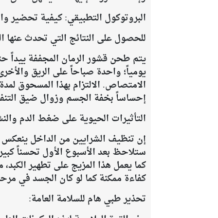
البروتوكول التطبيقي: كيفية تحضير و
للحصول على النتائج التي تحدث عنها ال
يتم طحن قشور الرمان المجففة ييداً ح
يومياً؛ واحدة صباحاً على الريق والأخ
إحساساً بخفة الجسم وزوال ضيق التنف
التأثيرات الحيوية على ضغط الدم والنش
إن تنظيف الشرايين من الداخل ينعكس ف
ستلاحظ بعد الأسبوع الأول تحسناً كبيرا
كما يعمل هذا المزيج على تطهير الكبد، 
كفاءة ممكنة كما لو كان الجسد في مرحل
تحذير طبي هام للسلامة العامة: