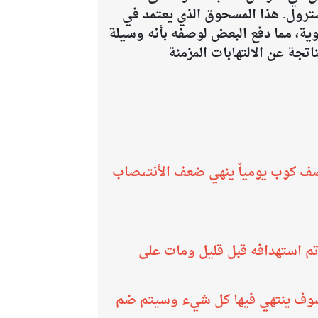
ترول. هذا المسحوق الذي يعتمد في
وية، مما دفع البعض لوصفه بأنه وسيلة
تجة عن الالتهابات المزمنة
 كوب يومياً ينهي ضعف الأنتـ،ـصاب
ذي تم استهدافه قبل قليل ومات على
 سوف ينتهي فيها كل شيء وسيتم ضم