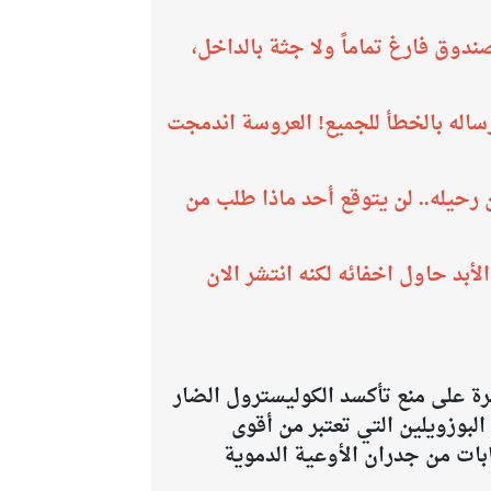
وق فارغ تماماً ولا جثة بالداخل،
 46 دقيقة يدمر حياة عروسين بعد إرساله بالخطأ للجميع! العروسة اندمجت
 رحيله.. لن يتوقع أحد ماذا طلب من
بد حاول اخفائه لكنه انتشر الان
رة على منع تأكسد الكوليسترول الضار
لبوزويلين التي تعتبر من أقوى
ابات من جدران الأوعية الدموية