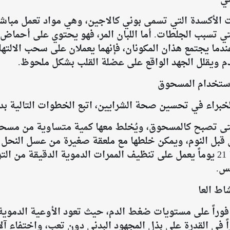
دات الأكسدة التي تسمى بوني كالاجين، وهي مواد تعمل مباش
ي تسبب الجلطات. أما اللبان المر، فهو يحتوي على أحماض ا
ندما يجتمع هذان المكونان، فإنهما يعملان على سحب الالته
لدم ويقلل الجهد الواقع على عضلة القلب بشكل ملحوظ.
استخدام المسحوق
خبراء في تحسين صحة الشرايين، اتبع الخطوات التالية بد
تى تصبح كالمسحوق، ويُخلط معها كمية متساوية من مسحوق 
رى قبل النوم، ويمكن خلطها مع ملعقة صغيرة من عسل النحل 
الامتصاص. الالتزام بهذا المسحوق لمدة 21 يوماً يعمل على تنظيف الممرات الدموي
س.
اط العا
وراً على مستويات ضغط الدم، حيث تعود الأوعية الدموية
ً في القدرة على بذل المجهود البدني دون تعب، واختفاء آل