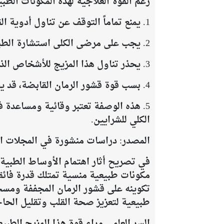
رغم القوة العلاجية لهذه المكونات الطبيع
1. يمنع تماماً التوقف عن تناول أدوية القلب أو الضغط أو إلغاء مواعيد العمليات الجراحية دون استشارة الطبيب المعالج ومتابعته.
2. يجب على مرضى الكلى استشارة الطبيب قبل استخدام اللبان المر بكميات مركزة لتجنب إجهاد الكلى.
3. يحذر تناول هذا المزيج للأشخاص الذين لديهم حساسية تجاه الرمان أو منتجات النحل.
4. بسب قوة قشور الرمان القابضة، قد يسبب الإفراط في تناولها الإمساك لبعض الأشخاص، لذا ينصح بشرب كميات وافرة من الماء.
5. هذه الوصفة تعتبر وقائية ومساعدة 
الكلي للشرايين.
المصدر: دراسات منشورة في المجلات الط
في تصريح أثار اهتمام الأوساط الطبية
مكونات طبيعية منسية تمتلك قدرة فائق
تكوينه على قشور الرمان المجففة ومسحو
طبيعية لتعزيز صحة القلب وتقليل الحاج
السر العلمي وراء قوة هذا المزيج الطبي