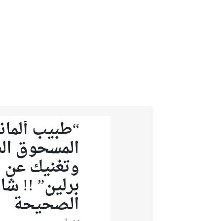
من نحن
تواصل معنا
“طبيب ألمان
المسحوق الط
وتغنيك عن ا
برلين” !! ش
الصحيحة