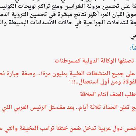
ة على تحسين مرونة الشرايين ومنع تراكم لويحات الكوليس
ق اللبان المر، أظهر نتائج مبشرة في تحسين التروية الدم
ة للتدخلات الجراحية في حالات الانسدادات البسيطة والنا
عي
ً:
ى جميع المنشطات الطبية بمليون مرة!.. وصفة جبارة نصف
لفولاذ ومن أول استعمال..!!"
لب العنف أثناء العلاقة
يج تعلن الحداد ثلاثة أيام.. بعد مقــ،،ـتل الرئيس العربي ال
.. خمس دول عربية تدخل ضمن خطة ترامب المخيفة والتي