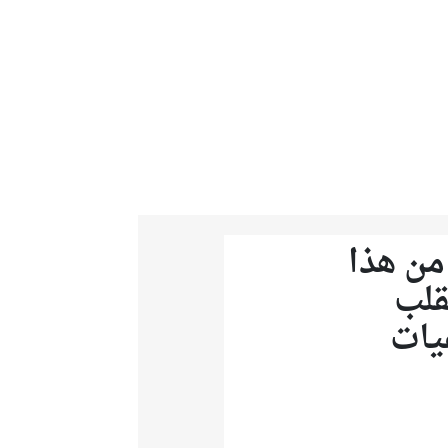
من هذا
قلب
يات