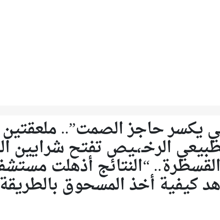
ي يكسر حاجز الصمت”.. ملعقتين 
بيعي الرخـ،ـيص تفتح شرايين ال
لقسطرة.. “النتائج أذهلت مستشف
اهد كيفية أخذ المسحوق بالطريقة