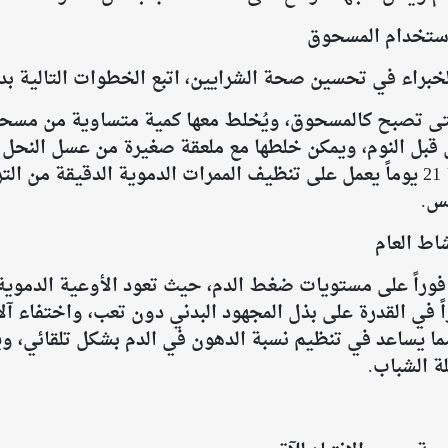
استخدام المسحوق
خبراء في تحسين صحة الشرايين، اتبع الخطوات التالية بد
تى تصبح كالمسحوق، ويُخلط معها كمية متساوية من مسحوق 
رى قبل النوم، ويمكن خلطها مع ملعقة صغيرة من عسل النحل 
الامتصاص. الالتزام بهذا المسحوق لمدة 21 يوماً يعمل على تنظيف الممرات الدموي
س.
اط العام
وراً على مستويات ضغط الدم، حيث تعود الأوعية الدموية
ً في القدرة على بذل المجهود البدني دون تعب، واختفاء آل
مما يساعد في تنظيم نسبة الدهون في الدم بشكل تلقائي، و
ة الشباب.