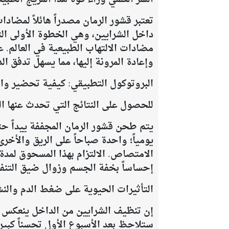
تعتبر قشور الرمان مصدراً هائلاً لمضا
داخل الشرايين، وهي الخطوة الأولى الت
مضادات الالتهاب الطبيعية في العالم. ع
وإعادة المرونة إليها، مما يسهل تدفق ا
البروتوكول التطبيقي: كيفية تحضير و
للحصول على النتائج التي تحدث عنها ال
يتم طحن قشور الرمان المجففة ييداً ح
يومياً؛ واحدة صباحاً على الريق والأخ
إحساساً بخفة الجسم وزوال ضيق التنف
التأثيرات الحيوية على ضغط الدم والنش
إن تنظيف الشرايين من الداخل ينعكس ف
ستلاحظ بعد الأسبوع الأول تحسناً كبيرا