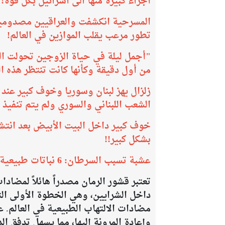
أجزاء كبيرة منها الى اسرائيل بكل قوة!
المسرحية انكشفت والعراقيين مصدومين.
تطور مرعب يقلب الموازين في العالم!
من أول دقيقة وكأنها كانت تنتظر هذه ال
زلزال يهز لبنان وسوريا وخوف كبير عند 
الشعب اللبناني والسوري ولم يتم تنفيذ
خوف كبير داخل البيت الأبيض بعد انتشا
بشكل كبير!!
عشبة تسبب السرطان: 6 نباتات طبيعية تصنفها الوكالة الدولية كمسرطنات
تعتبر قشور الرمان مصدراً هائلاً لمضا
داخل الشرايين، وهي الخطوة الأولى الت
مضادات الالتهاب الطبيعية في العالم. ع
وإعادة المرونة إليها، مما يسهل تدفق ا