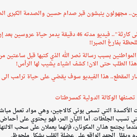
. مجهولون ينبشون قبر صدام حسين والصدمة الكبرى الصند
​"أجمل ليلة في حياة الزوجين تحولت الى كارثة".. فيديو مدته
لحظة بفارغ الصبر!!
المواطنين بسبب رسالة نصر الله الذي كتبها قبل ساعتين من
 هذا الطلب حتى الان! كشف اشياء يشيب لها الرأس!
ر المقطع.. هذا الفيديو سوف يقضي على حياة ترامب الى الأ
دات الأكسدة التي تسمى بوني كالاجين، وهي مواد تعمل مباش
ي تسبب الجلطات. أما اللبان المر، فهو يحتوي على أحماض ا
ندما يجتمع هذان المكونان، فإنهما يعملان على سحب الالته
لدم ويقلل الجهد الواقع على عضلة القلب بشكل ملحوظ.