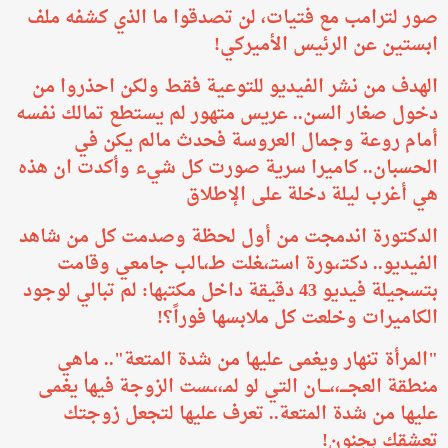
صور لترامب مع فتيات، لن تصدقوا ما الذي كشفه ملف
ابستين عن الرئيس الأميركي!
الهدف من نشر الفيديو للتوعية فقط ولكن احذروا من
دخول صغار السن.. عريس متهور لم يستطع تمالك نفسه
أمام روعة وجمال العروسة فحدث مالم يكن في
الحسبان.. كاميرا سرية صورت كل شيء وأكدت ان هذه
هي أغرب ليلة دخلة على الإطلاق
الدكتورة اندمجت من أول لحظة وصدمت كل من شاهد
الفيديو.. دكتـ،ـورة استـ،ـغلت طـ،ـالب جامعي وقامت
بتسجيلة فيديو 43 دقيقة داخل مكتبها: لم تبالي لوجود
الكاميرات وخلعت كل ملابسها فوراً؟!
​"المرأة تنهار ويغمى عليها من شدة المتعة".. ماهي
منطقة العجــــ،،ــــان التي لو لمـ،،ـست الزوجة فيها يغمى
عليها من شدة المتعة.. تعرف عليها لتجعل زوجتك
تعشقك بجنون!