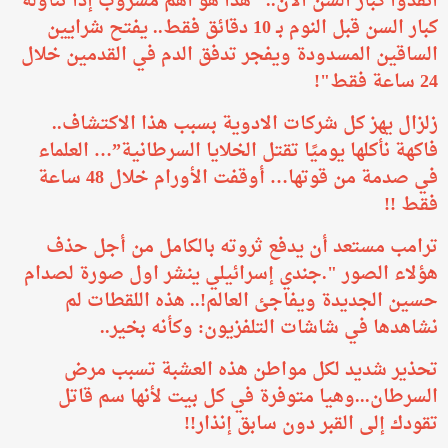
انقذوا كبار السن الان.. "هذا هو أهم مشروب إذا تناوله
كبار السن قبل النوم بـ 10 دقائق فقط.. يفتح شرايين
الساقين المسدودة ويفجر تدفق الدم في القدمين خلال
24 ساعة فقط"!
زلزال يهز كل شركات الادوية بسبب هذا الاكتشاف..
فاكهة نأكلها يوميًا تقتل الخلايا السرطانية”… العلماء
في صدمة من قوتها… أوقفت الأورام خلال 48 ساعة
فقط !!
ترامب مستعد أن يدفع ثروته بالكامل من أجل حذف
هؤلاء الصور ".جندي إسرائيلي ينشر اول صورة لصدام
حسين الجديدة ويفاجئ العالم!.. هذه اللقطات لم
نشاهدها في شاشات التلفزيون: وكأنه بخير..
تحذير شديد لكل مواطن هذه العشبة تسبب مرض
السرطان...وهيا متوفرة في كل بيت لأنها سم قاتل
تقودك إلى القبر دون سابق إنذار!!