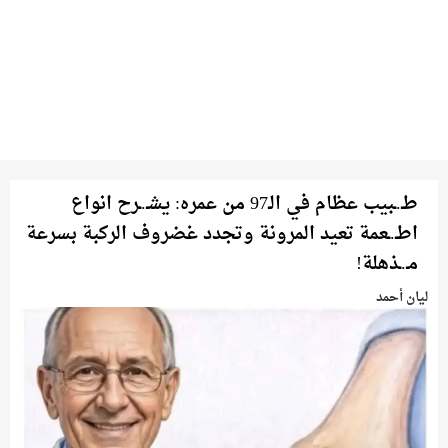
طـ.ـبيب عظام في الـ97 من عمره: يشـ.ـرح انواع
اطـ.ـعمة تعيد المرونة وتجدد غضروف الركبة بسرعة
مـ.ـذهلة!
ليان أحمد