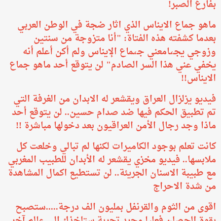
بفارغ الصبر!
ماهو جماع الايناس الذي اثار ضجة في الوطن العربي
بعدما كشفته هذه الفتاة: "أنا متزوجة من سنتين
وزوجي يجـ،ـامعني جـ،ـماع الإيناس ولم أكن أعلم أنه
يخفي عني هذا السر الصادم" لن يتوقع أحد ماهو جماع
الايناس!!
فيديو يزلزال العراق ويقشعر له الابدان من الغرفة التي
تم تطبيق الحكم فيها ضد صدام حسين.. لن يتوقع أحد
ماذا وجد رجال الأمن العراقيون بعد دخولها مباشرة !!
كانت تعلم بوجود الكاميرات لكنها لم تبالي وخلعت كل
ملابسها.. فيديو مخزي يقشعر له الأبدان للطبيب المغربي
مع طبيبة الاسنان الجريئة.. لن تستطيع اكمال المشاهدة
من شدة الاحراج
اقوى من الثوم والقرنفل بمليون الف درجة.....ستصبح
بقوة الحصان فعليا مجرد تجربة ستاخذك الى عالم آخر..