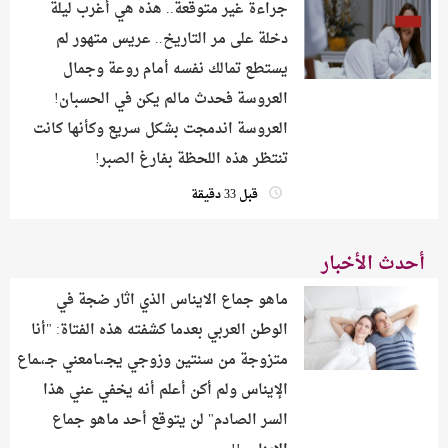
جراءة غير متوقعة.. هذه هي أغرب ليلة
دخلة على مر التاريخ.. عريس متهور لم
يستطع تمالك نفسه أمام روعة وجمال
العروسة فحدث مالم يكن في الحسبان!
العروسة اندمجت بشكل سريع وكأنها كانت
تنتظر هذه اللحظة بفارغ الصبر!
قبل 33 دقيقة
أحدث الأخبار
ماهو جماع الايناس الذي اثار ضجة في
الوطن العربي بعدما كشفته هذه الفتاة: "أنا
متزوجة من سنتين وزوجي يجـ،ـامعني جـ،ـماع
الإيناس ولم أكن أعلم أنه يخفي عني هذا
السر الصادم" لن يتوقع أحد ماهو جماع