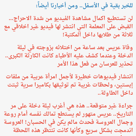
للخبر بقية في الأسفل.. ومن أخبارنا أيضاً:
لن تستطيع اكمال مشاهدة الفيديو من شدة الاحراج...
القبض على المعلمة التي انتشر لها فيديو غير اخلاقي مع
ثلاثة من طلابها داخل المكتبة!
وفاة عريس بعد ساعة من اختلائه بزوجته في ليلة
الدخلة وعندما كشف عليه الأطباء كانت الكارثة الكبرى..
تحذير للعرسان من فعل هذا الأمر
انتشار فيديوهات خطيرة لأجمل امرأة عربية من ملفات
إبستين، ولحظات غريبة تم توثيقها بكاميرا سرية ثبتت
داخل الطاولة..
جراءة غير متوقعة.. هذه هي أغرب ليلة دخلة على مر
التاريخ.. عريس متهور لم يستطع تمالك نفسه أمام روعة
وجمال العروسة فحدث مالم يكن في الحسبان! العروسة
اندمجت بشكل سريع وكأنها كانت تنتظر هذه اللحظة