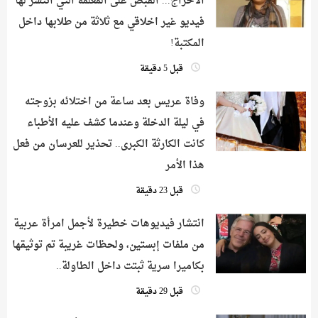
الاحراج... القبض على المعلمة التي انتشر لها
فيديو غير اخلاقي مع ثلاثة من طلابها داخل
المكتبة!
قبل 5 دقيقة
وفاة عريس بعد ساعة من اختلائه بزوجته
في ليلة الدخلة وعندما كشف عليه الأطباء
كانت الكارثة الكبرى.. تحذير للعرسان من فعل
هذا الأمر
قبل 23 دقيقة
انتشار فيديوهات خطيرة لأجمل امرأة عربية
من ملفات إبستين، ولحظات غريبة تم توثيقها
بكاميرا سرية ثبتت داخل الطاولة..
قبل 29 دقيقة