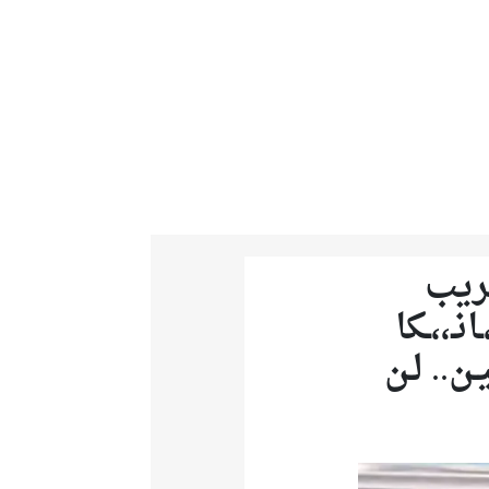
،ـريب
انـ،،ـكا
ـن.. لـن