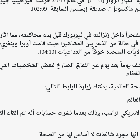
يُجبرن على تقديم "جلسات تدليك جنسية" لكبار الز
كسويل"، صديقة إبستين السابقة [02:09].
ئق الجديدة في حالة من الذعر بين المشاهير؛ حيث قامت أوبرا وينف
 المتحدة خوفاً من التداعيات [04:10].
 يوماً بعد يوم عن النفاق الصارخ لبعض الشخصيات التي م
لخفاء.
ة العالمية، يمكنك زيارة الرابط التالي:
عالم
كي ترامب، وذلك بعدما نشرت حسابات أنه تم القاء القبض
ن انها مجرد شائعات لا أساس لها من الصحة.