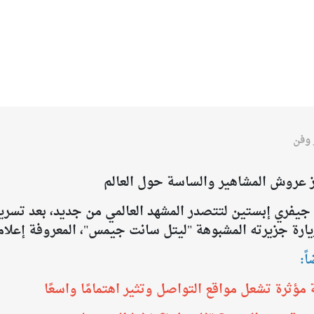
 وفن
هز عروش المشاهير والساسة حول العالم
ل جيفري إبستين لتتصدر المشهد العالمي من جديد، بعد تس
زيرته المشبوهة "ليتل سانت جيمس"، المعروفة إعلامياً بـ "جز
ً:
 مؤثرة تشعل مواقع التواصل وتثير اهتمامًا واسعًا