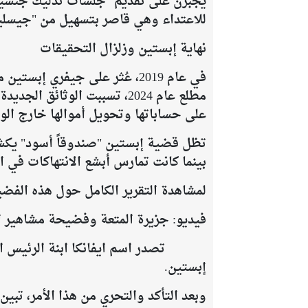
للاعتداء وهي قاصر بتسهيل من "جيسلين ما
​نهاية إبستين وزلزال التحقيقات
مطلع عام 2024، تسببت الوثا
على حساباتها وتحويل أموالها خارج الولايات
​تظل قضية إبستين "صندوقاً أسود" يكشف
بينما كانت تمارس أبشع الانتهاكات في ا
​لمشاهدة التقرير الكامل حول هذه الفضيح
فيديو: جزيرة المتعة وفضيحة مشاهير ال
تصدر اسم ايفانكا ابنة الرئيس الامري
إبستين.
وبعد التأكد والتحري من هذا الأمر، تبي