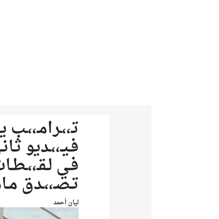
من نحن
تواصل معنا
تـ،،ـرامـ،،ـب يـ
فـيـ،،ـديو ثـانـ
فـي لـقـ،،ـطـات
تـصـ،،ـدق مـاذ
ليان أحمد