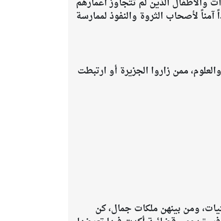
، وحولها إلى وكر لاستدراج القاصرات والأطفال الذين لم تتجاوز أعمارهم
اذاً آمناً لأصحاب الثروة والنفوذ لممارسة
جالات السياسة، الفن، والعلوم، ممن زاروا الجزيرة أو ارتبطت
تيات، ومن بينهن ملكات جمال، كن