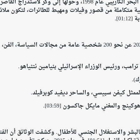
​اشترى إبستين هذه الجزيرة الواقعة في البحر الكاريبي عام 1998
رة بنية تحتية متكاملة من قصور وفيلات ومهبط للطائرات، لتكون مل
01].
​كشفت الوثائق المسربة في مطلع عام 2024 عن نحو 200 شخصية عامة من م
ترامب، ورئيس الوزراء الإسرائيلي بنيامين نتنياهو.
ك).
 الممثل كيفن سبيسي، والساحر ديفيد كوبرفيلد.
نج والمغني مايكل جاكسون [03:59].
بالبشر والاستغلال الجنسي للأطفال. وكشفت الوثائق أن الف