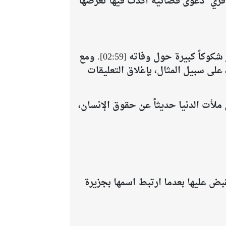
وار [01:51]. في عام 2015، حركت "فيرجينيا جيوفري" دعوى قضائية أكدت فيها تعرضها
​في عام 2019، عُثر على جيفري إبستين منتحراً داخل زنزانته في نيويورك قبل بدء محاكمته، مما أثار شكوكاً كبيرة حول وفاته [02:59]. ومع
ري، على سبيل المثال، بإغلاق التعليقات
لأت الدنيا حديثاً عن حقوق الإنسان،
 عليها بعدما ارتبط اسمها بجزيرة