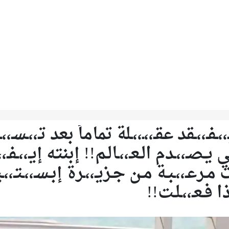
،،ـفـ،،ـقد عقـ،،ـ،،ـلة تماماً بعد تـ،،ـسـ،
ي يـصـ،،ـدم الـعـ،،ـالـم!! إبنته إيـ،،ـفـ،،ـ
 مـرعـ،،ـبـة مـن جـزيـ،،ـرة إبـسـ،،ـتـ،،ـي
ا فـعـ،،ـلـت!!