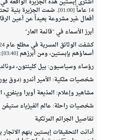
14 عاماً [01:00]. ضمت الجزي
أفعال غير مشروعة بعيداً عن أعين الرقابة [:12
​أبرز الأسماء في "قائمة العار"
أسماؤهم بإبستين، ومن أبرزهم [03:40]:
​رؤساء وسياسيون: بيل كلينتون، دونالد 
​شخصيات ملكية: الأمير أندرو (دوق يور
​مشاهير وإعلام: المذيعة أوبرا وينفري،
​شخصيات راحلة: عالم الفيزياء ستيفن هوكي
​تفاصيل الجرائم المرتكبة
​أدانت التحقيقات إبستين بتهم الاتجار 