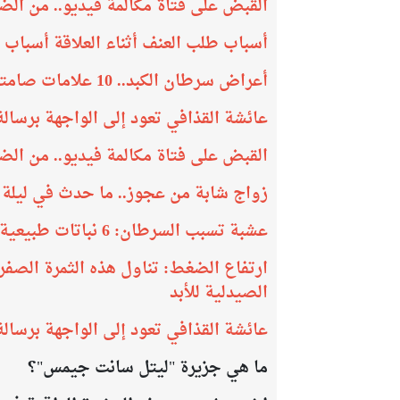
القبض على فتاة مكالمة فيديو.. من ال
أسباب طلب العنف أثناء العلاقة أسباب ط
أعراض سرطان الكبد.. 10 علامات صامتة قد تظهر قبل اكتشاف المرض.. لا تتجاهلها
عائشة القذافي تعود إلى الواجهة برسالة
القبض على فتاة مكالمة فيديو.. من ال
زواج شابة من عجوز.. ما حدث في ليلة 
عشبة تسبب السرطان: 6 نباتات طبيعية تصنفها الوكالة الدولية كمسرطنات
ارتفاع الضغط: تناول هذه الثمرة الصفر
الصيدلية للأبد
عائشة القذافي تعود إلى الواجهة برسالة
​ما هي جزيرة "ليتل سانت جيمس"؟