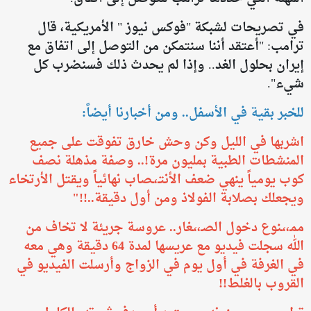
في تصريحات لشبكة "فوكس نيوز " الأمريكية، قال
ترامب: "أعتقد أننا سنتمكن من التوصل إلى اتفاق مع
إيران بحلول الغد.. وإذا لم يحدث ذلك فسنضرب كل
شيء".
للخبر بقية في الأسفل.. ومن أخبارنا أيضاً:
​اشربها في الليل وكن وحش خارق تفوقت على جميع
المنشطات الطبية بمليون مرة!.. وصفة مذهلة نصف
كوب يومياً ينهي ضعف الأنتـ،ـصاب نهائياً ويقتل الأرتخاء
ويجعلك بصلابة الفولاذ ومن أول دقيقة..!!"
ممـ،،ـنوع دخول الصـ،،ـغار.. عروسة جريئة لا تخاف من
الله سجلت فيديو مع عريسها لمدة 64 دقيقة وهي معه
في الغرفة في أول يوم في الزواج وأرسلت الفيديو في
القروب بالغلط!!