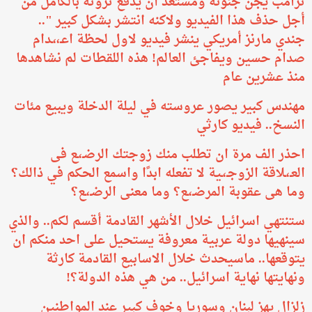
ترامب يجن جنونه ومستعد أن يدفع ثروته بالكامل من
أجل حذف هذا الفيديو ولاكنه انتشر بشكل كبير "..
جندي مارنز أمريكي ينشر فيديو لاول لحظة اعـ،،ـدام
صدام حسين ويفاجئ العالم! هذه اللقطات لم نشاهدها
منذ عشرين عام
مهندس كبير يصور عروسته في ليلة الدخلة ويبيع مئات
النسخ.. فيديو كارثي
احذر الف مرة ان تطلب منك زوجتك الرضـ،ـع فى
العـ،ـلاقة الزوجـ،ـية لا تفعله ابدًا واسمع الحكم في ذالك؟
وما هى عقوبة المرضـ،ـع؟ وما معنى الرضـ،ـع؟
ستنتهي اسرائيل خلال الأشهر القادمة أقسم لكم.. والذي
سينهيها دولة عربية معروفة يستحيل على احد منكم ان
يتوقعها.. ماسيحدث خلال الاسابيع القادمة كارثة
ونهايتها نهاية اسرائيل.. من هي هذه الدولة؟!
زلزال يهز لبنان وسوريا وخوف كبير عند المواطنين