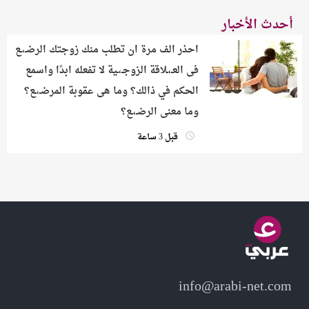
أحدث الأخبار
احذر الف مرة ان تطلب منك زوجتك الرضـ،ـع
فى العـ،ـلاقة الزوجـ،ـية لا تفعله ابدًا واسمع
الحكم في ذالك؟ وما هى عقوبة المرضـ،ـع؟
وما معنى الرضـ،ـع؟
قبل 3 ساعة
info@arabi-net.com