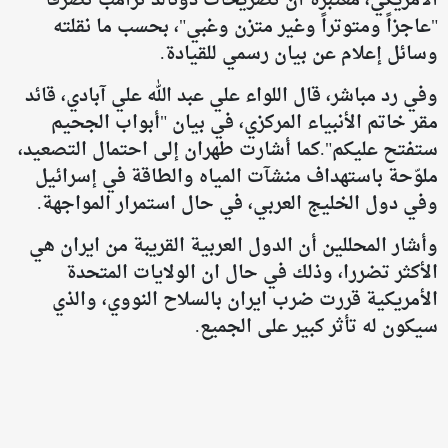
الأمريكي، معتبرة أن تصريحات دونالد ترامب تصرفاً
"عاجزاً ومتوتراً وغير متزن وغبي"، بحسب ما نقلته
وسائل إعلام عن بيان رسمي للقيادة.
وفي رد مباشر، قال اللواء علي عبد الله علي آبادي، قائد
مقر خاتم الأنبياء المركزي، في بيان "أبواب الجحيم
ستفتح عليكم".كما أشارت طهران إلى احتمال التصعيد،
ملوّحة باستهداف منشآت المياه والطاقة في إسرائيل
وفي دول الخليج العربي، في حال استمرار المواجهة.
وأشار المحللين أن الدول العربية القريبة من ايران هي
الأكثر تضررا، وذلك في حال ان الولايات المتحدة
الأمريكية قررت ضرب ايران بالسلاح النووي، والذي
سيكون له تأثر كبير على الجميع.