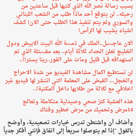
بسبب رسالة نصر الله الذي كتبها قبل ساعتين من
رحيله.. لن يتوقع أحد ماذا طلب من الشعب اللبناني
والسوري ولم يتم تنفيذ هذا الطلب حتى الان! كشف
اشياء يشيب لها الرأس!
الان عاجـــ،،ــل..الملك في ذمـ،،ـة الله البيت الابيض ودول
الخليج تعلن الحداد ثلاثة أيام.. بعد مقــ،،ـتلة الذي تم
استهدافه قبل قليل ومات على الفور..ربنا يستر!!..
لن تستطيع اكمال مشاهدة الفيديو من شدة الاحراج
والخجل... القبض على المعلمة التي انتشر لها فيديو غير
اخلاقي مع ثلاثة من طلابها داخل المكتبة!..
هذه العشبة كنز صحي وصيدلية متكاملة وتعالج
14مرض وتحميك من مرض خطير وفتاك
وأضاف أن واشنطن تدرس خيارات تصعيدية، وأوضح
بالقول "إذا لم يتوصلوا سريعاً إلى اتفاق فإنني أفكر جدياً