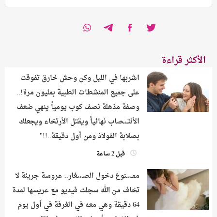
الأكثر قراءة
​اشربها في الليل وكن وحش خارق تفوقت
على جميع المنشطات الطبية بمليون مرة!..
وصفة مذهلة نصف كوب يومياً ينهي ضعف
الأنتـ،ـصاب نهائياً ويقتل الأرتخاء ويجعلك
بصلابة الفولاذ ومن أول دقيقة..!!"
قبل 2 ساعة
ممـ،،ـنوع دخول الصـ،،ـغار.. عروسة جريئة لا
تخاف من الله سجلت فيديو مع عريسها لمدة
64 دقيقة وهي معه في الغرفة في أول يوم