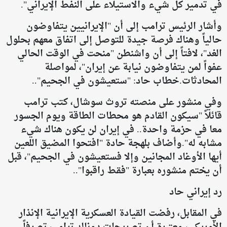
في تدمير كل شيء والاستيلاء على النفط الإيراني".
وأشار الرئيس ترامب إلى أن "الإيرانيين يتفاوضون
حالياً وهناك فرصة جيدة للتوصل إلى اتفاق معهم بحلول
الغد"، لافتاً إلى أن واشنطن "منحت في الوقت الحالي
عفواً لمن يتفاوضون نيابة عن إيران"، لمواصلة
المحادثات.خطاب حاد: "ستعيشون في الجحيم"..
وفي منشور على منصته تروث سوشال، كتب ترامب
قائلاً "سيكون القادم هو محطات الطاقة ويوم الجسور
معا في حزمة واحدة.. في إيران لن يكون هناك شيء
مشابه له".وأضاف بلهجة حادة "افتحوا المضيق اللعين
أيها الأوغاد المجانين وإلا فستعيشون في الجحيم"، قبل
أن يختم منشوره بعبارة "فقط راقبوا"..
رد إيراني حاد
في المقابل، رفضت القيادة العسكرية الإيرانية الإنذار