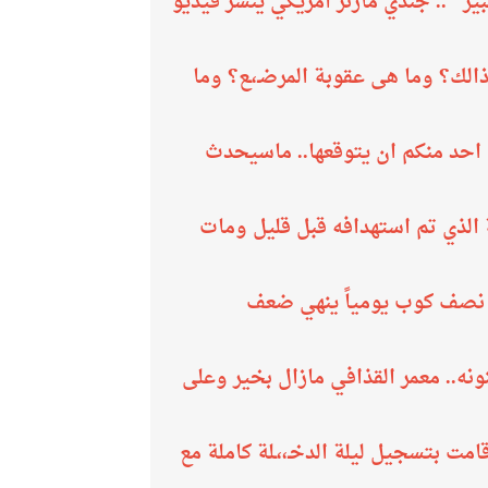
ر ".. جندي مارنز أمريكي ينشر فيديو
 ذالك؟ وما هى عقوبة المرضـ،ـع؟ وما
 احد منكم ان يتوقعها.. ماسيحدث
ـتلة الذي تم استهدافه قبل قليل ومات
 نصف كوب يومياً ينهي ضعف
نه.. معمر القذافي مازال بخير وعلى
مت بتسجيل ليلة الدخـ،،ـلة كاملة مع