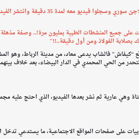
تم القبض على ثلاث فتيات استدرجوا لاجئ سوري وسج
ت على جميع المنشطات الطبية بمليون مرة!.. وصفة مذهلة
لك بصلابة الفولاذ ومن أول دقيقة..!!"
ع “كيفاش” فالشاب يدعى معاد، من مدينة الرباط، وهو ال
تحدر من الحي المحمدي في الدار البيضاء، بعد خلاف بينهما
اة وهي عارية ثم نشر بعدها الفيديو، الذي احتج عليه مجم
ربيات على صفحات المواقع الاجتماعية، ما يستدعي تدخل ا