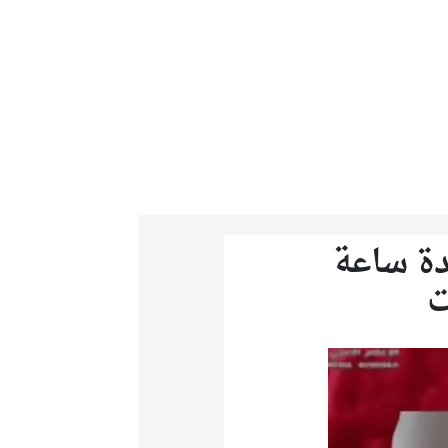
دة ساعة
ت