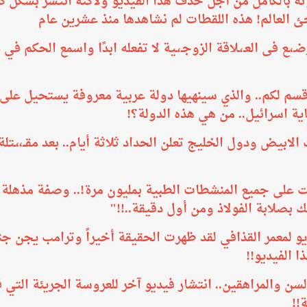
 بالكامل من أجل حذف هذا الفيديو ولاكنه انتشر بشكل كبي
 العالم! هذه اللقطات لم نشاهدها منذ عشرين عام
ع فى العـ،ـلاقة الزوجـ،ـية لا تفعله ابدًا واسمع الحكم في
قسم لكم.. والذي سينهيها دولة عربية معروفة يستحيل على
هاية اسرائيل.. من هي هذه الدولة؟!
البيت الابيض ودول الخليج تعلن الحداد ثلاثة أيام.. بعد مقــ،،
ت على جميع المنشطات الطبية بمليون مرة!.. وصفة مذهلة
لك بصلابة الفولاذ ومن أول دقيقة..!!"
و لمعمر القذافي لقد ظهرت الحقيقة أخيراً وترامب يجن جنو
 الفيديو!!
ن والمراهقين.. انتشار فيديو آخر للعروسة الجريئة التي قا