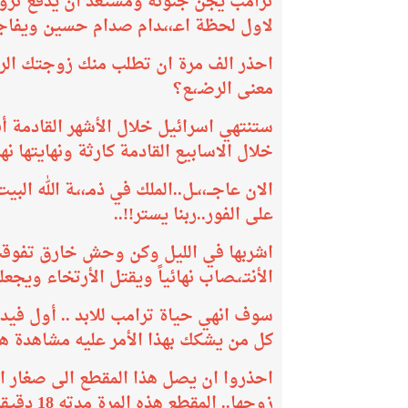
ترامب يجن جنونه ومستعد أن يدفع ثروته
لاول لحظة اعـ،،ـدام صدام حسين ويفاجئ
احذر الف مرة ان تطلب منك زوجتك الرضـ،ـ
معنى الرضـ،ـع؟
ستنتهي اسرائيل خلال الأشهر القادمة أ
خلال الاسابيع القادمة كارثة ونهايتها ن
الان عاجـــ،،ــل..الملك في ذمـ،،ـة الله 
على الفور..ربنا يستر!!..
​اشربها في الليل وكن وحش خارق تفوق
الأنتـ،ـصاب نهائياً ويقتل الأرتخاء ويجع
سوف انهي حياة ترامب للابد .. أول فيدي
كل من يشكك بهذا الأمر عليه مشاهدة هذا
احذروا ان يصل هذا المقطع الى صغار الس
زوجها.. المقطع هذه المرة مدته 18 دقيقة!!