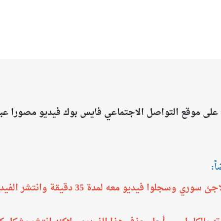
لى موقع التواصل الاجتماعي فايس بوك فيديو مصورا عبر
ً:
تم القبض على ثلاث فتيات استدرجوا لاجئ سوري وسج