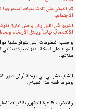
الاجتماعي
​اشربها في الليل وكن وحش خارق تفوق
الأنتـ،ـصاب نهائياً ويقتل الأرتخاء ويجع
وحسب المعلومات التي يتوفر عليها موق
الموقع على نسخة منه) لصديقته، التي ت
مفاتنها.
الشاب نشر في في مرحلة أولى صور للفت
وهو ما فعله هذا الصباح.
وانتشرت ظاهرة التشهير بالفتيات المغ