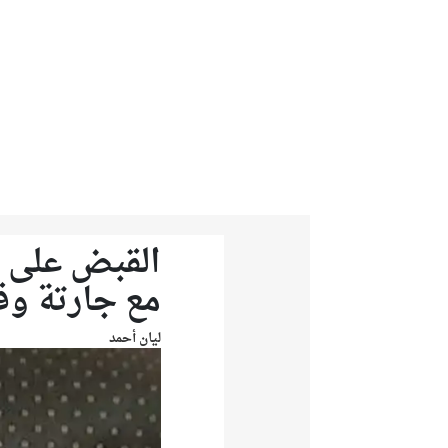
من نحن
تواصل معنا
القبض على ا
مع جارتة وق
ليان أحمد