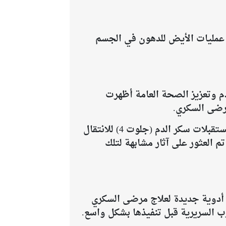
ز عمليات الأيض للدهون في الجسم
م وتعزيز الصحة العامة أظهرت
مرضى السكري.
عندما قام الباحثون باختبار المركبات على خلايا العضلات والدهون، وجدوا أنها تساهم في تحفيز مستقبلات سكر الدم (جلوت 4) للانتقال
 العثور على آثار مشابهة لتلك
ر أدوية جديدة لعلاج مرضى السكري
رب السريرية قبل تنفيذها بشكل واسع.