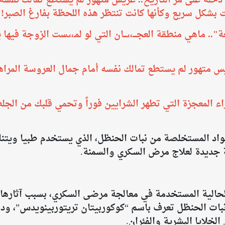
 دخلة على مر التاريخ.. عريس متهور لم يستطع تمالك نفس
 بشكل سريع وكأنها كانت تنتظر هذه اللحظة بفارغ الصبر!
".. ماهي منطقة العجــــ،،ــــان التي لو لمـ،،ـست الزوجة فيه
يس متهور لم يستطع تمالك نفسه أمام جمال العروسة المرا
اء المعجزة التي تطهر الشرايين فوراً وتحمي قلبك من الجل
مواد المستخلصة من نبات الحنظل، الذي يستخدم طبيا ويتنا
ة جديدة لعلاج مرض السكري والسمنة.
حالية المستخدمة في معالجة مرضى السكري، بسبب آثارها ا
بات الحنظل تعرف باسم “كوكوربيتان تريتوربينويدس”، ودر
لخلايا البشرية والفئران.