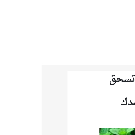
ة تسحق
سدك