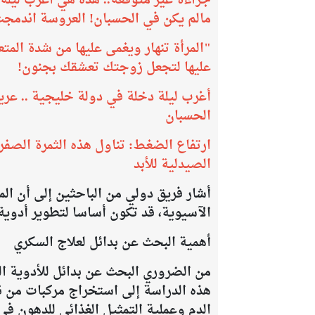
جراءة غير متوقعة.. هذه هي أغرب ليلة
مالم يكن في الحسبان! العروسة اندمجت
​"المرأة تنهار ويغمى عليها من شدة المتعة
عليها لتجعل زوجتك تعشقك بجنون!
أغرب ليلة دخلة في دولة خليجية .. عر
الحسبان
ارتفاع الضغط: تناول هذه الثمرة الصفر
الصيدلية للأبد
أشار فريق دولي من الباحثين إلى أن ال
الآسيوية، قد تكون أساسا لتطوير أدوي
أهمية البحث عن بدائل لعلاج السكري
من الضروري البحث عن بدائل للأدوية ال
هذه الدراسة إلى استخراج مركبات من ن
الدم وعملية التمثيل الغذائي للدهون في ا