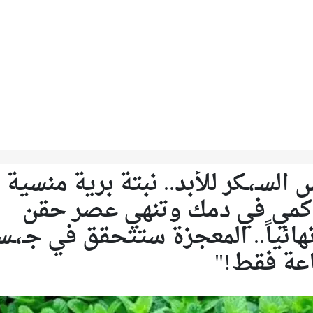
س السـ،ـكر للأبد.. نبتة برية منسي
تراكمي في دمك وتنهي عصر حقن
 نهائياً.. المعجزة ستتحقق في جـ،ـ
عة فقط!"