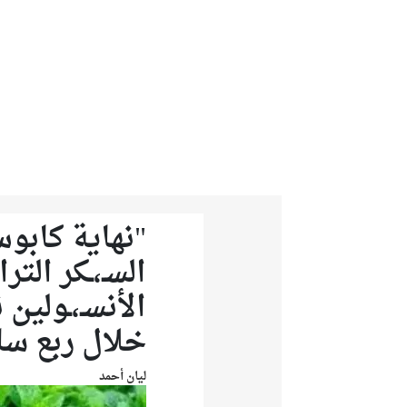
من نحن
تواصل معنا
​"نهاية كابو
السـ،ـكر ال
الأنسـ،ـولين
خلال ربع سا
ليان أحمد