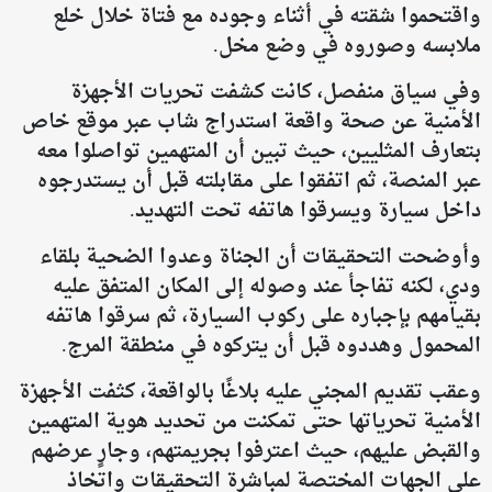
واقتحموا شقته في أثناء وجوده مع فتاة خلال خلع
ملابسه وصوروه في وضع مخل.
وفي سياق منفصل، كانت كشفت تحريات الأجهزة
الأمنية عن صحة واقعة استدراج شاب عبر موقع خاص
بتعارف المثليين، حيث تبين أن المتهمين تواصلوا معه
عبر المنصة، ثم اتفقوا على مقابلته قبل أن يستدرجوه
داخل سيارة ويسرقوا هاتفه تحت التهديد.
وأوضحت التحقيقات أن الجناة وعدوا الضحية بلقاء
ودي، لكنه تفاجأ عند وصوله إلى المكان المتفق عليه
بقيامهم بإجباره على ركوب السيارة، ثم سرقوا هاتفه
المحمول وهددوه قبل أن يتركوه في منطقة المرج.
وعقب تقديم المجني عليه بلاغًا بالواقعة، كثفت الأجهزة
الأمنية تحرياتها حتى تمكنت من تحديد هوية المتهمين
والقبض عليهم، حيث اعترفوا بجريمتهم، وجارٍ عرضهم
على الجهات المختصة لمباشرة التحقيقات واتخاذ