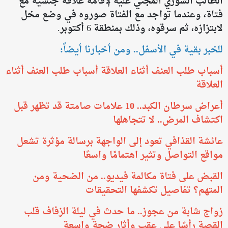
الطالب السوري المجني عليه لإقامة علاقة جنسية مع
فتاة، وعندما تواجد مع الفتاة صوروه في وضع مخل
لابتزازه، ثم سرقوه، وذلك بمنطقة 6 أكتوبر.
للخبر بقية في الأسفل.. ومن أخبارنا أيضاً:
أسباب طلب العنف أثناء العلاقة أسباب طلب العنف أثناء
العلاقة
أعراض سرطان الكبد.. 10 علامات صامتة قد تظهر قبل
اكتشاف المرض.. لا تتجاهلها
عائشة القذافي تعود إلى الواجهة برسالة مؤثرة تشعل
مواقع التواصل وتثير اهتمامًا واسعًا
القبض على فتاة مكالمة فيديو.. من الضحية ومن
المتهم؟ تفاصيل تكشفها التحقيقات
زواج شابة من عجوز.. ما حدث في ليلة الزفاف قلب
القصة رأسًا على عقب وأثار ضجة واسعة