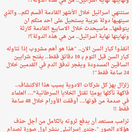
ونهايتها نهاية اسرائيل.. من هي هذه الدولة؟!
ستنتهي اسرائيل خلال الأشهر القادمة أقسم لكم.. والذي
سينهيها دولة عربية يستحيل على احد منكم ان
يتوقعها.. ماسيحدث خلال الاسابيع القادمة كارثة
ونهايتها نهاية اسرائيل.. من هي هذه الدولة؟!
انقذوا كبار السن الان.. "هذا هو أهم مشروب إذا تناوله
كبار السن قبل النوم بـ 10 دقائق فقط.. يفتح شرايين
الساقين المسدودة ويفجر تدفق الدم في القدمين خلال
24 ساعة فقط"!
زلزال يهز كل شركات الادوية بسبب هذا الاكتشاف..
فاكهة نأكلها يوميًا تقتل الخلايا السرطانية”… العلماء
في صدمة من قوتها… أوقفت الأورام خلال 48 ساعة
فقط !!
ترامب مستعد أن يدفع ثروته بالكامل من أجل حذف
هؤلاء الصور ".جندي إسرائيلي ينشر اول صورة لصدام