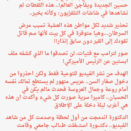
حسين الجديدة ويفاجئ العالم!.. هذه اللقطات لم
نشاهدها في شاشات التلفزيون: وكأنه بخير..
تحذير شديد لكل مواطن هذه العشبة تسبب مرض
السرطان...وهيا متوفرة في كل بيت لأنها سم قاتل
تقودك إلى القبر دون سابق إنذار!!
صور لترامب مع فتيات، لن تصدقوا ما الذي كشفه ملف
ابستين عن الرئيس الأميركي!
الهدف من نشر الفيديو للتوعية فقط ولكن احذروا من
دخول صغار السن.. عريس متهور لم يستطع تمالك نفسه
أمام روعة وجمال العروسة فحدث مالم يكن في
الحسبان.. كاميرا سرية صورت كل شيء وأكدت ان هذه
هي أغرب ليلة دخلة على الإطلاق
الدكتورة اندمجت من أول لحظة وصدمت كل من شاهد
الفيديو.. دكتـ،ـورة استـ،ـغلت طـ،ـالب جامعي وقامت