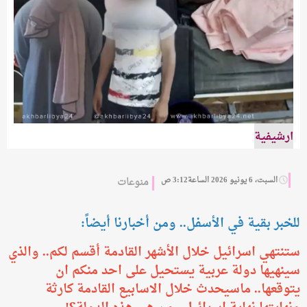
ارشيفية
السبت، 6 يونيو 2026 الساعة3:12 ص
منوعات
للخبر بقية في الأسفل.. ومن أخبارنا أيضاً:
ستنتهي اسرائيل خلال الأشهر القادمة أقسم لكم.. والذي
سينهيها دولة عربية يستحيل على احد منكم ان
يتوقعها.. ماسيحدث خلال الاسابيع القادمة كارثة