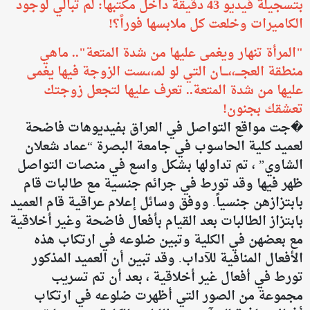
بتسجيلة فيديو 43 دقيقة داخل مكتبها: لم تبالي لوجود
الكاميرات وخلعت كل ملابسها فوراً؟!
​"المرأة تنهار ويغمى عليها من شدة المتعة".. ماهي
منطقة العجــــ،،ــــان التي لو لمـ،،ـست الزوجة فيها يغمى
عليها من شدة المتعة.. تعرف عليها لتجعل زوجتك
تعشقك بجنون!
�جت مواقع التواصل في العراق بفيديوهات فاضحة
لعميد كلية الحاسوب في جامعة البصرة “عماد شعلان
الشاوي” ، تم تداولها بشكل واسع في منصات التواصل
ظهر فيها وقد تورط في جرائم جنسية مع طالبات قام
بابتزازهن جنسياً. ووفق وسائل إعلام عراقية قام العميد
بابتزاز الطالبات بعد القيام بأفعال فاضحة وغير أخلاقية
مع بعضهن في الكلية وتبين ضلوعه في ارتكاب هذه
الأفعال المنافية للآداب. وقد تبين أن العميد المذكور
تورط في أفعال غير أخلاقية ، بعد أن تم تسريب
مجموعة من الصور التي أظهرت ضلوعه في ارتكاب