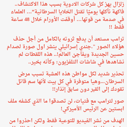
زلزال يهز كل شركات الادوية بسبب هذا الاكتشاف..
فاكهة نأكلها يوميًا تقتل الخلايا السرطانية”… العلماء
في صدمة من قوتها… أوقفت الأورام خلال 48 ساعة
فقط !!
ترامب مستعد أن يدفع ثروته بالكامل من أجل حذف
هؤلاء الصور ".جندي إسرائيلي ينشر اول صورة لصدام
حسين الجديدة ويفاجئ العالم!.. هذه اللقطات لم
نشاهدها في شاشات التلفزيون: وكأنه بخير..
تحذير شديد لكل مواطن هذه العشبة تسبب مرض
السرطان...وهيا متوفرة في كل بيت لأنها سم قاتل
تقودك إلى القبر دون سابق إنذار!!
صور لترامب مع فتيات، لن تصدقوا ما الذي كشفه ملف
ابستين عن الرئيس الأميركي!
الهدف من نشر الفيديو للتوعية فقط ولكن احذروا من