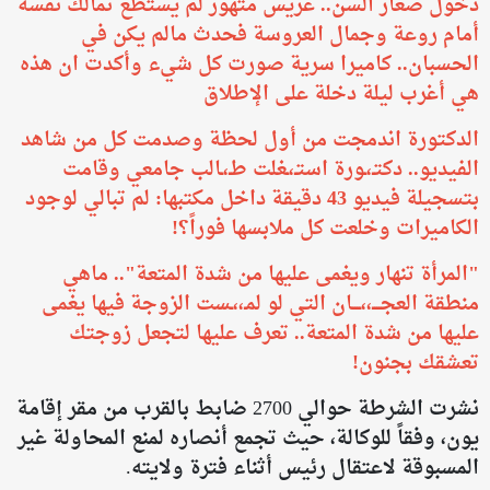
دخول صغار السن.. عريس متهور لم يستطع تمالك نفسه
أمام روعة وجمال العروسة فحدث مالم يكن في
الحسبان.. كاميرا سرية صورت كل شيء وأكدت ان هذه
هي أغرب ليلة دخلة على الإطلاق
الدكتورة اندمجت من أول لحظة وصدمت كل من شاهد
الفيديو.. دكتـ،ـورة استـ،ـغلت طـ،ـالب جامعي وقامت
بتسجيلة فيديو 43 دقيقة داخل مكتبها: لم تبالي لوجود
الكاميرات وخلعت كل ملابسها فوراً؟!
​"المرأة تنهار ويغمى عليها من شدة المتعة".. ماهي
منطقة العجــــ،،ــــان التي لو لمـ،،ـست الزوجة فيها يغمى
عليها من شدة المتعة.. تعرف عليها لتجعل زوجتك
تعشقك بجنون!
نشرت الشرطة حوالي 2700 ضابط بالقرب من مقر إقامة
يون، وفقاً للوكالة، حيث تجمع أنصاره لمنع المحاولة غير
المسبوقة لاعتقال رئيس أثناء فترة ولايته.