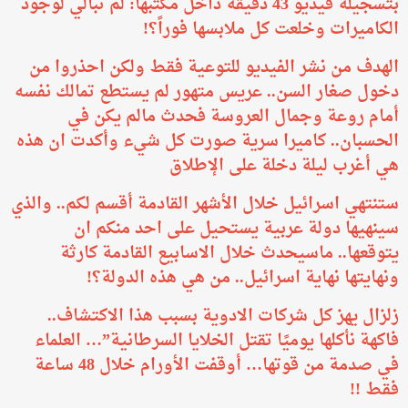
بتسجيلة فيديو 43 دقيقة داخل مكتبها: لم تبالي لوجود
الكاميرات وخلعت كل ملابسها فوراً؟!
الهدف من نشر الفيديو للتوعية فقط ولكن احذروا من
دخول صغار السن.. عريس متهور لم يستطع تمالك نفسه
أمام روعة وجمال العروسة فحدث مالم يكن في
الحسبان.. كاميرا سرية صورت كل شيء وأكدت ان هذه
هي أغرب ليلة دخلة على الإطلاق
ستنتهي اسرائيل خلال الأشهر القادمة أقسم لكم.. والذي
سينهيها دولة عربية يستحيل على احد منكم ان
يتوقعها.. ماسيحدث خلال الاسابيع القادمة كارثة
ونهايتها نهاية اسرائيل.. من هي هذه الدولة؟!
زلزال يهز كل شركات الادوية بسبب هذا الاكتشاف..
فاكهة نأكلها يوميًا تقتل الخلايا السرطانية”… العلماء
في صدمة من قوتها… أوقفت الأورام خلال 48 ساعة
فقط !!