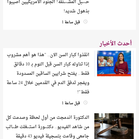
حـ،،ـبل المشـ،،ـنقة! الجنود الامريكيين اصيبوا
بذهول شديد!
قبل ساعة 1
أحدث الأخبار
انقذوا كبار السن الان.. "هذا هو أهم مشروب
إذا تناوله كبار السن قبل النوم بـ 10 دقائق
فقط.. يفتح شرايين الساقين المسدودة
ويفجر تدفق الدم في القدمين خلال 24 ساعة
فقط"!
قبل ساعة 1
الدكتورة اندمجت من أول لحظة وصدمت كل
من شاهد الفيديو.. دكتـ،ـورة استـ،ـغلت طـ،ـالب
جامعي وقامت بتسجيلة فيديو 43 دقيقة