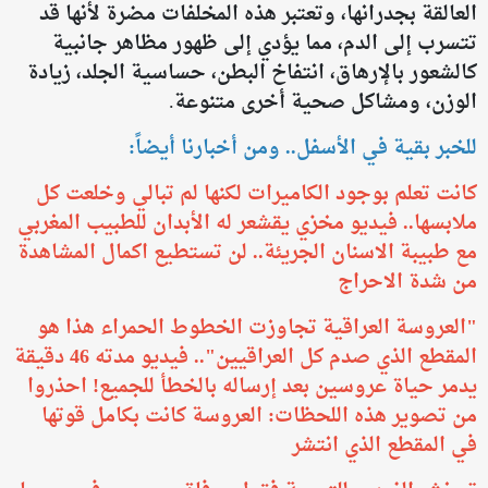
العالقة بجدرانها، وتعتبر هذه المخلفات مضرة لأنها قد
تتسرب إلى الدم، مما يؤدي إلى ظهور مظاهر جانبية
كالشعور بالإرهاق، انتفاخ البطن، حساسية الجلد، زيادة
الوزن، ومشاكل صحية أخرى متنوعة.
للخبر بقية في الأسفل.. ومن أخبارنا أيضاً:
كانت تعلم بوجود الكاميرات لكنها لم تبالي وخلعت كل
ملابسها.. فيديو مخزي يقشعر له الأبدان للطبيب المغربي
مع طبيبة الاسنان الجريئة.. لن تستطيع اكمال المشاهدة
من شدة الاحراج
​"العروسة العراقية تجاوزت الخطوط الحمراء هذا هو
المقطع الذي صدم كل العراقيين".. فيديو مدته 46 دقيقة
يدمر حياة عروسين بعد إرساله بالخطأ للجميع! احذروا
من تصوير هذه اللحظات: العروسة كانت بكامل قوتها
في المقطع الذي انتشر