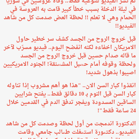
تم نشر الفيديو للتوعية فقط.. وفاة عروسين في سوريا
في ليلة الدخلة بسبب خطأ كبير قامت به العروسة في
الحمام وهي لا تعلم !! لحظة العض صدمت كل من شاهد
الفيديو!!
قبل خروج الروح من الجسد كشف سر خطير حاول
الامريكان اخفاءه لكنه انفضح اليوم.. فيديو مسرّب لآخر
ما قاله صدام حسين قبل خروج الروح من الجسد
ولحظة وقوفه أمام حـ،،ـبل المشـ،،ـنقة! الجنود الامريكيين
اصيبوا بذهول شديد!
انقذوا كبار السن الان.. "هذا هو أهم مشروب إذا تناوله
كبار السن قبل النوم بـ 10 دقائق فقط.. يفتح شرايين
الساقين المسدودة ويفجر تدفق الدم في القدمين خلال
24 ساعة فقط"!
الدكتورة اندمجت من أول لحظة وصدمت كل من شاهد
الفيديو.. دكتـ،ـورة استـ،ـغلت طـ،ـالب جامعي وقامت